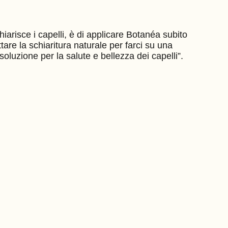
hiarisce i capelli, è di applicare Botanéa subito
tare la schiaritura naturale per farci su una
oluzione per la salute e bellezza dei capelli”.
VEDI LA BIOGRAFIA COMPLETA
F
GS