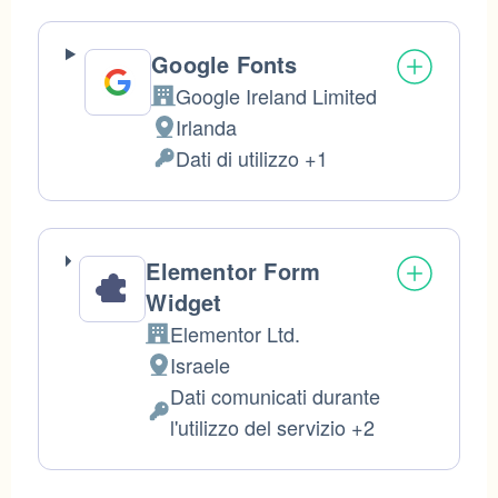
trattati:
Google Fonts
Google Ireland Limited
Azienda:
Irlanda
Luogo
Dati di utilizzo +1
del
Dati
trattamento:
Personali
trattati:
Elementor Form
Widget
Elementor Ltd.
Azienda:
Israele
Luogo
Dati comunicati durante
del
Dati
l'utilizzo del servizio +2
trattamento:
Personali
trattati: