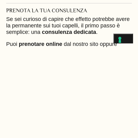
PRENOTA LA TUA CONSULENZA
Se sei curioso di capire che effetto potrebbe avere
la permanente sui tuoi capelli, il primo passo è
semplice: una
consulenza dedicata
.
Puoi
prenotare online
dal nostro sito oppure
contattare direttamente il
Salone Francesco
Ficara a Novara
per fissare un appuntamento.
Insieme valuteremo la soluzione migliore per
valorizzare il tuo stile.
Info 0321640154
CLICCA PER LA PRENOTAZIONE