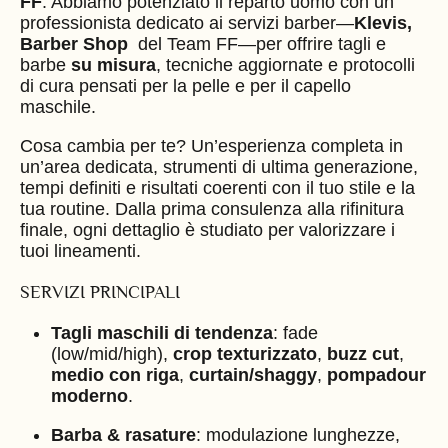
FF
. Abbiamo potenziato il reparto uomo con un
professionista dedicato ai servizi barber—
Klevis,
Barber Shop
del Team FF—per offrire tagli e
barbe
su misura
, tecniche aggiornate e protocolli
di cura pensati per la pelle e per il capello
maschile.
Cosa cambia per te? Un’esperienza completa in
un’area dedicata, strumenti di ultima generazione,
tempi definiti e risultati coerenti con il tuo stile e la
tua routine. Dalla prima consulenza alla rifinitura
finale, ogni dettaglio è studiato per valorizzare i
tuoi lineamenti.
SERVIZI PRINCIPALI
Tagli maschili di tendenza
: fade
(low/mid/high),
crop texturizzato
,
buzz cut
,
medio con riga
,
curtain/shaggy
,
pompadour
moderno
.
Barba & rasature
: modulazione lunghezze,