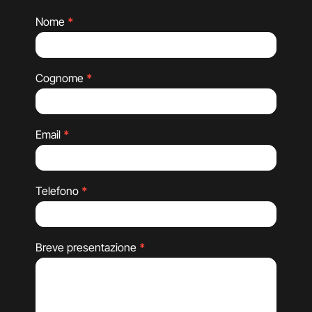
Nome
*
Annuncio
Color
Specialist
Cognome
*
Selection
Day
Email
*
Telefono
*
Breve presentazione
*