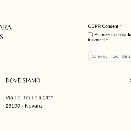
CARA
Blog
GDPR Consent
*
Iscrizione
Autorizzo ai sensi del regolamento GDPR 2016/679 il trattamento dei dati personali
S
trasmessi *
DOVE SIAMO
Via dei Tornielli 1/C
28100 - Novara